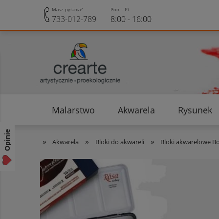
Masz pytania?
Pon. - Pt.
733-012-789
8:00 - 16:00
Malarstwo
Akwarela
Rysunek
Opinie klientów
Rabaty i Zniżki
Opinie
»
»
»
Akwarela
Bloki do akwareli
Bloki akwarelowe B