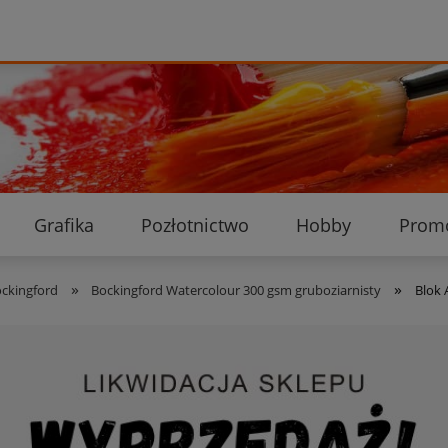
Grafika
Pozłotnictwo
Hobby
Prom
Ekologiczne przesyłki
Dostawa i płatność
K
»
»
ockingford
Bockingford Watercolour 300 gsm gruboziarnisty
Blok 