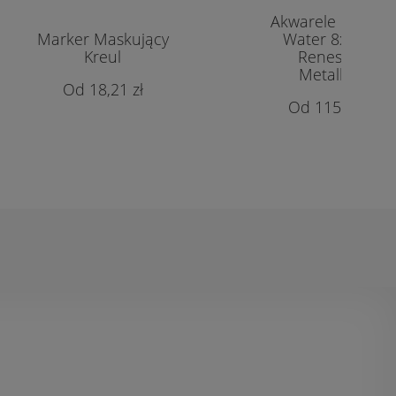
Akwarele Intense
Marker Maskujący
Water 8x15ml
Kreul
Renesans
Metalbox
18,21 zł
115,00 zł