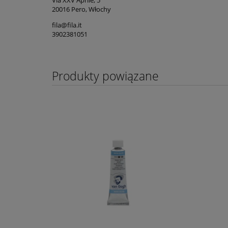
Via XXV Aprile, 5
20016 Pero, Włochy
fila@fila.it
3902381051
Produkty powiązane