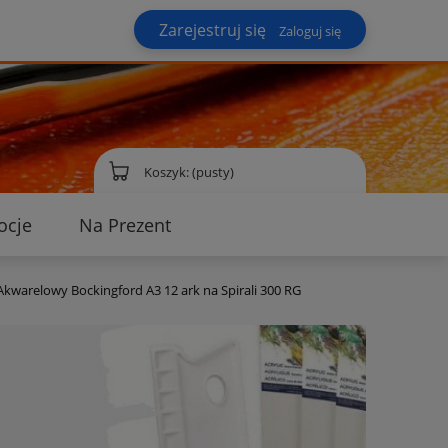
Zarejestruj się
Zaloguj się
Koszyk:
(pusty)
ocje
Na Prezent
ontakt
Akwarelowy Bockingford A3 12 ark na Spirali 300 RG