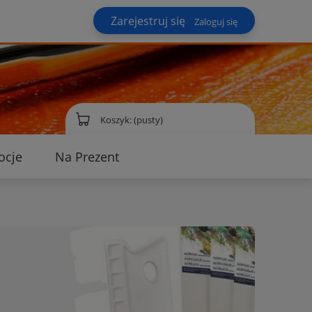
Zarejestruj się
Zaloguj się
Koszyk:
(pusty)
ocje
Na Prezent
ontakt