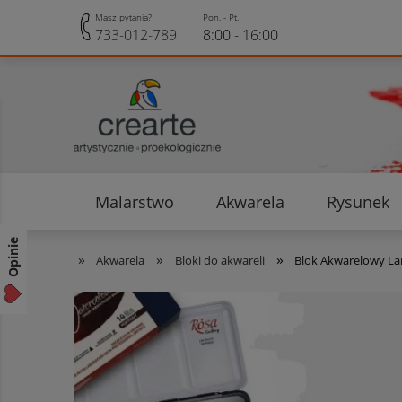
Masz pytania?
Pon. - Pt.
733-012-789
8:00 - 16:00
Malarstwo
Akwarela
Rysunek
Opinie klientów
Rabaty i Zniżki
Opinie
»
»
»
Akwarela
Bloki do akwareli
Blok Akwarelowy Lan