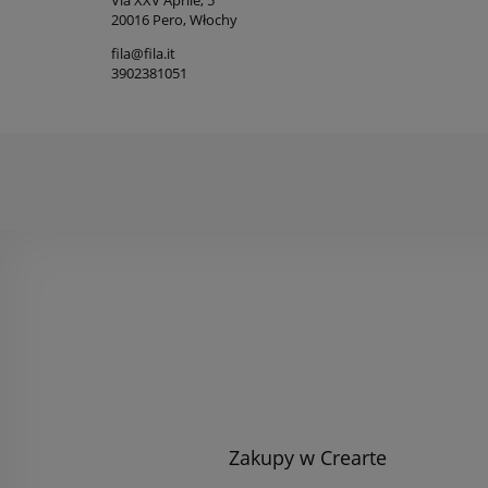
Via XXV Aprile, 5
20016 Pero, Włochy
fila@fila.it
3902381051
Zakupy w Crearte