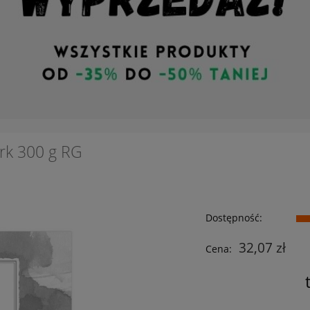
rk 300 g RG
Dostępność:
32,07 zł
Cena: