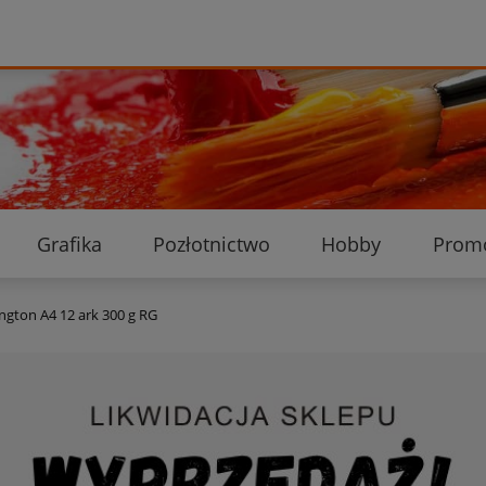
Grafika
Pozłotnictwo
Hobby
Prom
Ekologiczne przesyłki
Dostawa i płatność
K
gton A4 12 ark 300 g RG