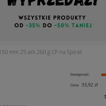
150 mm 25 ark 260 g CP na Spirali
Dostępność:
33,92 zł
Cena: