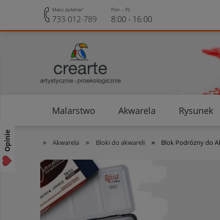
Masz pytania?
Pon. - Pt.
733-012-789
8:00 - 16:00
Malarstwo
Akwarela
Rysunek
Opinie klientów
Rabaty i Zniżki
Opinie
»
»
»
Akwarela
Bloki do akwareli
Blok Podróżny do Ak