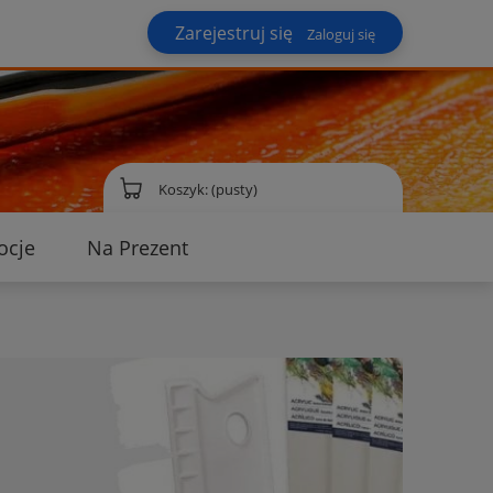
Zarejestruj się
Zaloguj się
Koszyk:
(pusty)
ocje
Na Prezent
ontakt