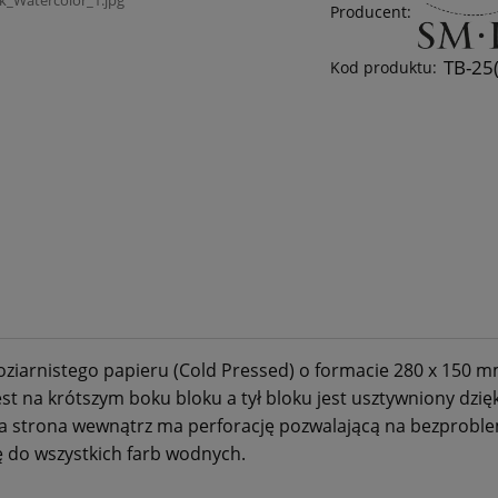
Producent:
TB-25
Kod produktu:
ziarnistego papieru (Cold Pressed) o formacie 280 x 150 m
est na krótszym boku bloku a tył bloku jest usztywniony dzi
ażda strona wewnątrz ma perforację pozwalającą na bezprobl
ę do wszystkich farb wodnych.