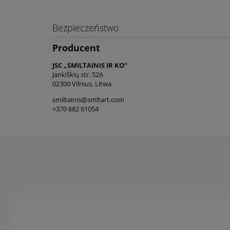
Bezpieczeństwo
Producent
JSC „SMILTAINIS IR KO“
Jankiškių str. 52A
02300 Vilnius, Litwa
smiltainis@smltart.com
+370 682 61054