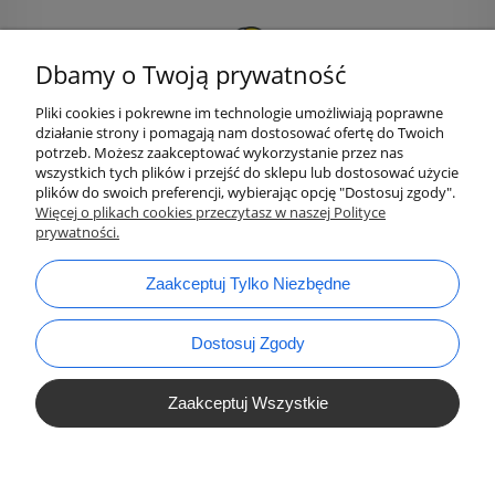
Dbamy o Twoją prywatność
Pliki cookies i pokrewne im technologie umożliwiają poprawne
działanie strony i pomagają nam dostosować ofertę do Twoich
potrzeb. Możesz zaakceptować wykorzystanie przez nas
wszystkich tych plików i przejść do sklepu lub dostosować użycie
plików do swoich preferencji, wybierając opcję "Dostosuj zgody".
bok@ArtykulyDlaPlastykow.pl
Więcej o plikach cookies przeczytasz w naszej Polityce
email:
prywatności.
733 012 789
tel.:
Zaakceptuj Tylko Niezbędne
Dostosuj Zgody
Zaakceptuj Wszystkie
Pokaż Pełną Wersję Strony