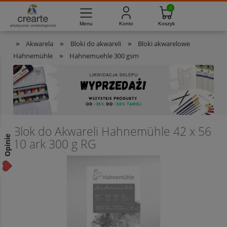
733-012-789
8:00 - 16:00
Masz pytania?
Pon. - Pt.
»
»
»
Akwarela
Bloki do akwareli
Bloki akwarelowe
»
Hahnemühle
Hahnemuehle 300 gsm
Blok do Akwareli Hahnemühle 42 x 56
Opinie
10 ark 300 g RG