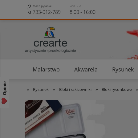
Masz pytania?
Pon. - Pt.
733-012-789
8:00 - 16:00
Malarstwo
Akwarela
Rysunek
Opinie klientów
Rabaty i Zniżki
Opinie
»
»
»
Rysunek
Bloki i szkicowniki
Bloki rysunkowe