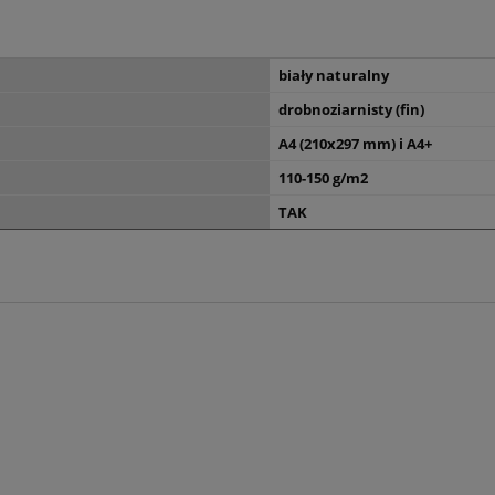
biały naturalny
drobnoziarnisty (fin)
A4 (210x297 mm) i A4+
110-150 g/m2
TAK