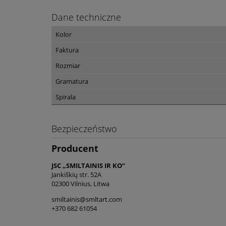
Dane techniczne
Kolor
Faktura
Rozmiar
Gramatura
Spirala
Bezpieczeństwo
Producent
JSC „SMILTAINIS IR KO“
Jankiškių str. 52A
02300 Vilnius, Litwa
smiltainis@smltart.com
+370 682 61054