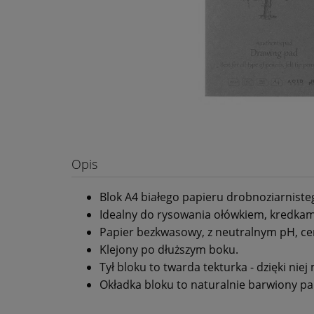
Opis
Blok A4 białego papieru drobnoziarnist
Idealny do rysowania ołówkiem, kredkam
Papier bezkwasowy, z neutralnym pH, cert
Klejony po dłuższym boku.
Tył bloku to twarda tekturka - dzięki nie
Okładka bloku to naturalnie barwiony pap