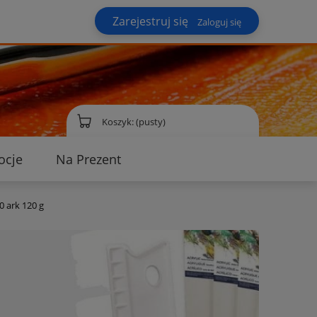
Zarejestruj się
Zaloguj się
Koszyk:
(pusty)
ocje
Na Prezent
ontakt
 ark 120 g