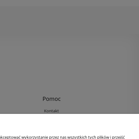
Pomoc
Kontakt
Reklamacje i zwroty
Regulamin
Ustawienia plików cookies
kceptować wykorzystanie przez nas wszystkich tych plików i przejść