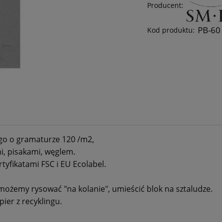
Producent:
PB-60
Kod produktu:
ego o gramaturze 120 /m2,
i, pisakami, węglem.
yfikatami FSC i EU Ecolabel.
j możemy rysować "na kolanie", umieścić blok na sztaludze.
ier z recyklingu.