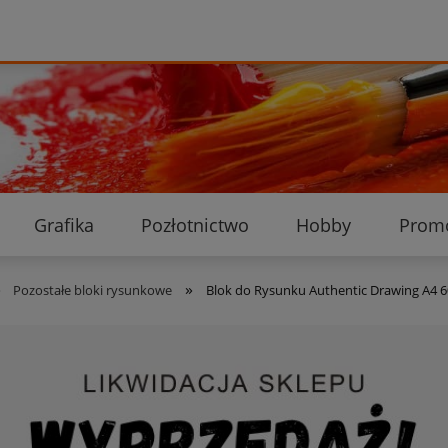
Grafika
Pozłotnictwo
Hobby
Prom
Ekologiczne przesyłki
Dostawa i płatność
K
»
»
Pozostałe bloki rysunkowe
Blok do Rysunku Authentic Drawing A4 60