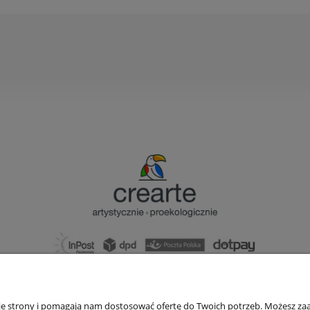
bok@ArtykulyDlaPlastykow.pl
email:
733 012 789
nie strony i pomagają nam dostosować ofertę do Twoich potrzeb. Możesz zaa
tel.: