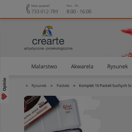
Masz pytania?
Pon. - Pt.
733-012-789
8:00 - 16:00
Malarstwo
Akwarela
Rysunek
Opinie klientów
Rabaty i Zniżki
Opinie
»
»
»
Rysunek
Pastele
Komplet 10 Pasteli Suchych S