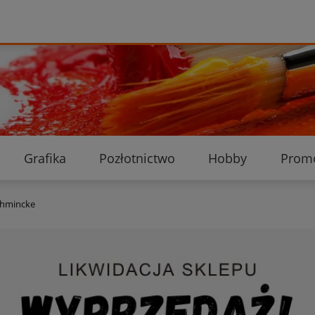
Grafika
Pozłotnictwo
Hobby
Prom
Ekologiczne przesyłki
Dostawa i płatność
K
chmincke