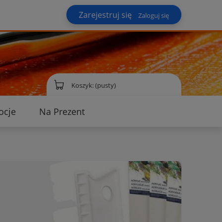
Zarejestruj się
Zaloguj się
Koszyk:
(pusty)
ocje
Na Prezent
ontakt