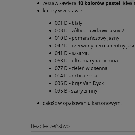
zestaw zawiera
10 kolorów pasteli
ideal
kolory w zestawie:
001 D - biały
003 D - żółty prawdziwy jasny 2
010 D - pomarańczowy jasny
042 D - czerwony permanentny jasn
041 D - szkarłat
063 D - ultramaryna ciemna
077 D - zieleń wiosenna
014 D - ochra złota
036 D - brąz Van Dyck
095 B - szary zimny
całość w opakowaniu kartonowym.
Bezpieczeństwo