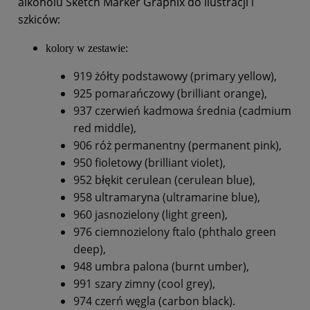
alkoholu Sketch Marker Graphix do ilustracji i
szkiców:
kolory w zestawie:
919 żółty podstawowy (primary yellow),
925 pomarańczowy (brilliant orange),
937 czerwień kadmowa średnia (cadmium
red middle),
906 róż permanentny (permanent pink),
950 fioletowy (brilliant violet),
952 błękit cerulean (cerulean blue),
958 ultramaryna (ultramarine blue),
960 jasnozielony (light green),
976 ciemnozielony ftalo (phthalo green
deep),
948 umbra palona (burnt umber),
991 szary zimny (cool grey),
974 czerń węgla (carbon black).