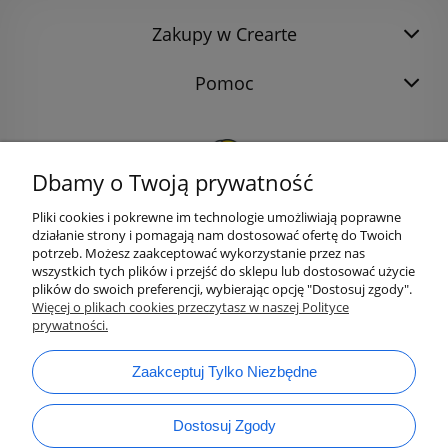
Zakupy w Crearte
Pomoc
Dbamy o Twoją prywatność
Pliki cookies i pokrewne im technologie umożliwiają poprawne
działanie strony i pomagają nam dostosować ofertę do Twoich
potrzeb. Możesz zaakceptować wykorzystanie przez nas
wszystkich tych plików i przejść do sklepu lub dostosować użycie
plików do swoich preferencji, wybierając opcję "Dostosuj zgody".
bok@ArtykulyDlaPlastykow.pl
Więcej o plikach cookies przeczytasz w naszej Polityce
email:
prywatności.
733 012 789
tel.:
Zaakceptuj Tylko Niezbędne
Dostosuj Zgody