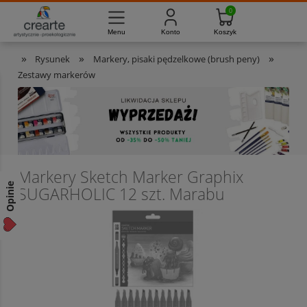
733-012-789
8:00 - 16:00
Masz pytania?
Pon. - Pt.
»
»
»
Rysunek
Markery, pisaki pędzelkowe (brush peny)
Zestawy markerów
Markery Sketch Marker Graphix
Opinie
SUGARHOLIC 12 szt. Marabu