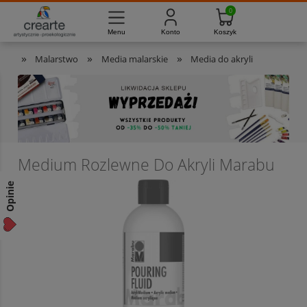
733-012-789
8:00 - 16:00
Masz pytania?
Pon. - Pt.
»
»
»
Malarstwo
Media malarskie
Media do akryli
Medium Rozlewne Do Akryli Marabu
Opinie