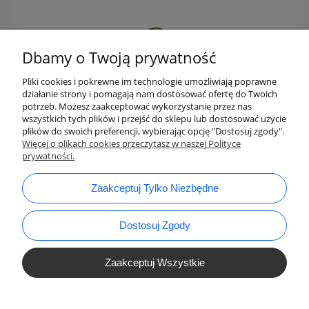
Dbamy o Twoją prywatność
Pliki cookies i pokrewne im technologie umożliwiają poprawne
działanie strony i pomagają nam dostosować ofertę do Twoich
potrzeb. Możesz zaakceptować wykorzystanie przez nas
wszystkich tych plików i przejść do sklepu lub dostosować użycie
plików do swoich preferencji, wybierając opcję "Dostosuj zgody".
bok@ArtykulyDlaPlastykow.pl
Więcej o plikach cookies przeczytasz w naszej Polityce
email:
prywatności.
733 012 789
tel.:
Zaakceptuj Tylko Niezbędne
Dostosuj Zgody
Zaakceptuj Wszystkie