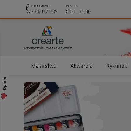
Masz pytania?
Pon. - Pt.
733-012-789
8:00 - 16:00
Malarstwo
Akwarela
Rysunek
Opinie klientów
Rabaty i Zniżki
Opinie