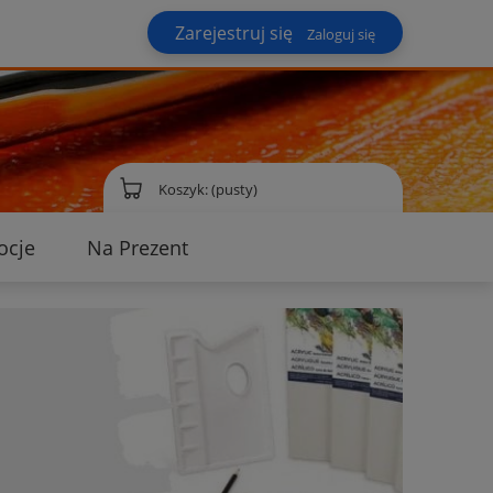
Zarejestruj się
Zaloguj się
Koszyk:
(pusty)
ocje
Na Prezent
ontakt