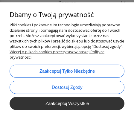
Pomoc
Dbamy o Twoją prywatność
Pliki cookies i pokrewne im technologie umożliwiają poprawne
działanie strony i pomagają nam dostosować ofertę do Twoich
potrzeb. Możesz zaakceptować wykorzystanie przez nas
wszystkich tych plików i przejść do sklepu lub dostosować użycie
plików do swoich preferencji, wybierając opcję "Dostosuj zgody".
Więcej o plikach cookies przeczytasz w naszej Polityce
prywatności.
bok@ArtykulyDlaPlastykow.pl
email:
Zaakceptuj Tylko Niezbędne
733 012 789
tel.:
Dostosuj Zgody
Zaakceptuj Wszystkie
Pokaż Pełną Wersję Strony