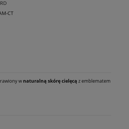
RD
AM-CT
oprawiony w
naturalną skórę cielęcą
z emblematem