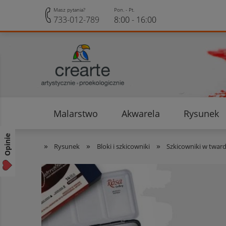
Masz pytania?
Pon. - Pt.
733-012-789
8:00 - 16:00
Malarstwo
Akwarela
Rysunek
Opinie klientów
Rabaty i Zniżki
Opinie
»
»
»
Rysunek
Bloki i szkicowniki
Szkicowniki w twar