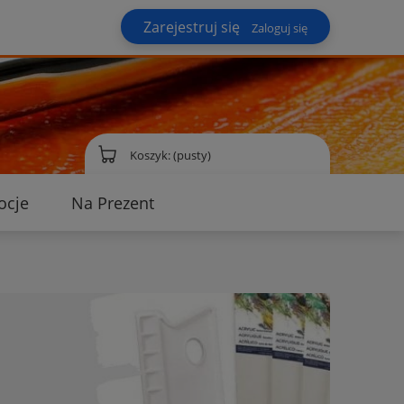
Zarejestruj się
Zaloguj się
Koszyk:
(pusty)
ocje
Na Prezent
ontakt