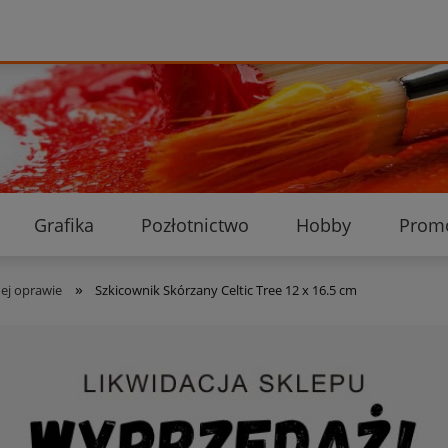
Grafika
Pozłotnictwo
Hobby
Prom
Ekologiczne przesyłki
Dostawa i płatność
K
»
dej oprawie
Szkicownik Skórzany Celtic Tree 12 x 16.5 cm