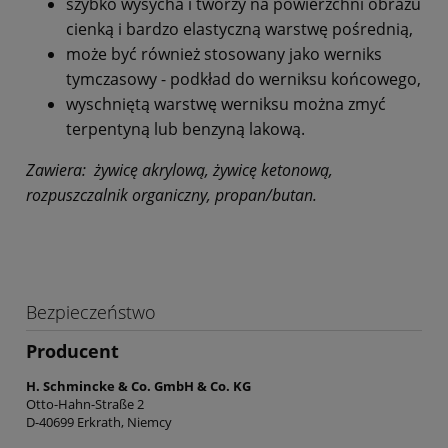
szybko wysycha i tworzy na powierzchni obrazu
cienką i bardzo elastyczną warstwę pośrednią,
może być również stosowany jako werniks
tymczasowy - podkład do werniksu końcowego,
wyschniętą warstwę werniksu można zmyć
terpentyną lub benzyną lakową.
Zawiera: żywicę akrylową, żywicę ketonową,
rozpuszczalnik organiczny, propan/butan.
Bezpieczeństwo
Producent
H. Schmincke & Co. GmbH & Co. KG
Otto-Hahn-Straße 2
D-40699 Erkrath, Niemcy