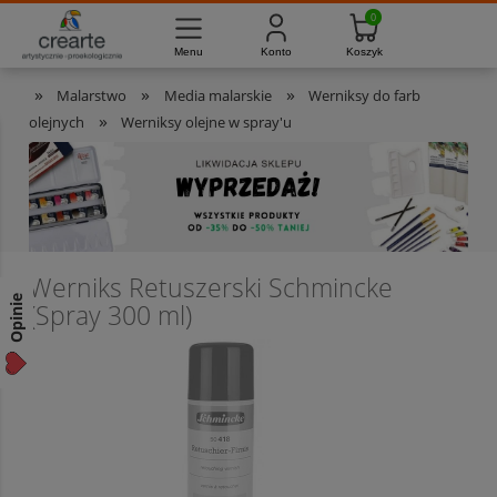
733-012-789
8:00 - 16:00
Masz pytania?
Pon. - Pt.
»
»
»
Malarstwo
Media malarskie
Werniksy do farb
»
olejnych
Werniksy olejne w spray'u
Werniks Retuszerski Schmincke
Opinie
(Spray 300 ml)