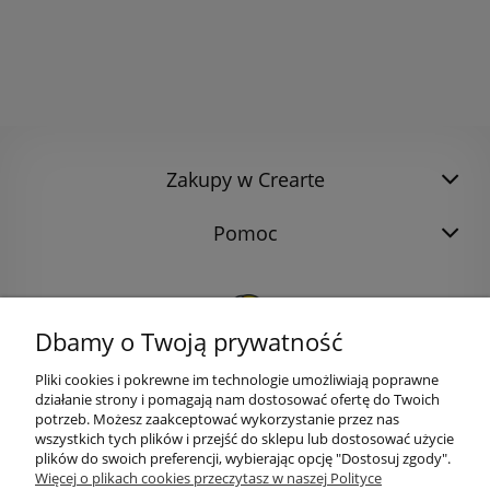
Zakupy w Crearte
Pomoc
Dbamy o Twoją prywatność
Pliki cookies i pokrewne im technologie umożliwiają poprawne
działanie strony i pomagają nam dostosować ofertę do Twoich
potrzeb. Możesz zaakceptować wykorzystanie przez nas
wszystkich tych plików i przejść do sklepu lub dostosować użycie
plików do swoich preferencji, wybierając opcję "Dostosuj zgody".
bok@ArtykulyDlaPlastykow.pl
Więcej o plikach cookies przeczytasz w naszej Polityce
email: