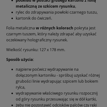
podkład w postaci grubego kartonu z folią
metaliczną ze szkicem rysunku
,
rylec do zdrapywania powłoki czarnego tuszu,
kartonik do ćwiczeń.
Folia metaliczna
w różnych kolorach
pokryta jest
czarnym tuszem, który należy zdrapać aby uzyskać
oczekiwany holograficzny rysunek.
Wielkość rysunku: 127 x 178 mm.
Sposób użycia
:
najpierw poćwicz wydrapywanie na
dołączonym kartoniku - spróbuj uzyskać różnej
grubości linie wydrapując szpicem lub bokiem
rylca,
wydrapywanie właściwego rysunku rozpocznij
od góry rysunku przesuwając się w dół kartki,
żeby nie pozostawić odcisków palców czy ręki