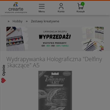
733-012-789
8:00 - 16:00
Masz pytania?
Pon. - Pt.
»
»
Hobby
Zestawy kreatywne
Wydrapywanka Holograficzna "Delfiny
Skaczące" A5
Opinie