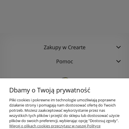
Zakupy w Crearte
Pomoc
Dbamy o Twoją prywatność
Pliki cookies i pokrewne im technologie umożliwiają poprawne
działanie strony i pomagają nam dostosować ofertę do Twoich
potrzeb. Możesz zaakceptować wykorzystanie przez nas
wszystkich tych plików i przejść do sklepu lub dostosować użycie
plików do swoich preferencji, wybierając opcję "Dostosuj zgody".
bok@ArtykulyDlaPlastykow.pl
Więcej o plikach cookies przeczytasz w naszej Polityce
email: