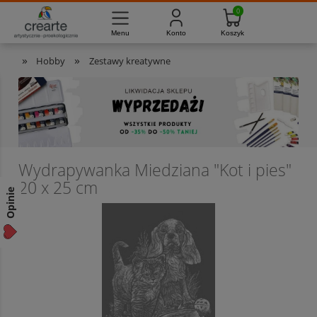
733-012-789
8:00 - 16:00
Masz pytania?
Pon. - Pt.
»
»
Hobby
Zestawy kreatywne
Wydrapywanka Miedziana "Kot i pies"
20 x 25 cm
Opinie