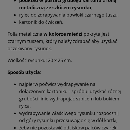
podkład w postaci grubego kartonu z folią
metaliczną ze szkicem rysunku
,
rylec do zdrapywania powłoki czarnego tuszu,
kartonik do ćwiczeń.
Folia metaliczna
w kolorze miedzi
pokryta jest
czarnym tuszem, który należy zdrapać aby uzyskać
oczekiwany rysunek.
Wielkość rysunku: 20 x 25 cm.
Sposób użycia
:
najpierw poćwicz wydrapywanie na
dołączonym kartoniku - spróbuj uzyskać różnej
grubości linie wydrapując szpicem lub bokiem
rylca,
wydrapywanie właściwego rysunku rozpocznij
od góry rysunku przesuwając się w dół kartki,
żeby nie pozostawić odcisków palców czy ręki