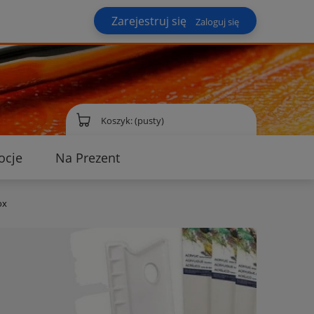
Zarejestruj się
Zaloguj się
Koszyk:
(pusty)
ocje
Na Prezent
ontakt
ox