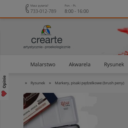
Masz pytania?
Pon. - Pt.
733-012-789
8:00 - 16:00
Malarstwo
Akwarela
Rysunek
Opinie klientów
Rabaty i Zniżki
Opinie
»
»
Rysunek
Markery, pisaki pędzelkowe (brush peny)