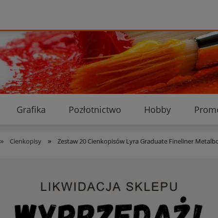
Grafika
Pozłotnictwo
Hobby
Prom
Ekologiczne przesyłki
Dostawa i płatność
K
»
»
Cienkopisy
Zestaw 20 Cienkopisów Lyra Graduate Fineliner Metalb