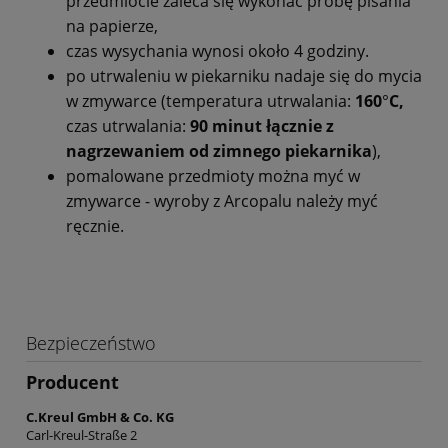
przedmiocie zaleca się wykonać próbę pisania
na papierze,
czas wysychania wynosi około 4 godziny.
po utrwaleniu w piekarniku nadaje się do mycia
w zmywarce (temperatura utrwalania:
160
°
C,
czas utrwalania:
90 minut łącznie z
nagrzewaniem od zimnego piekarnika
),
pomalowane przedmioty można myć w
zmywarce - wyroby z Arcopalu należy myć
ręcznie.
Bezpieczeństwo
Producent
C.Kreul GmbH & Co. KG
Carl-Kreul-Straße 2