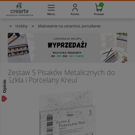
733-012-789
8:00 - 16:00
Masz pytania?
Pon. - Pt.
»
»
Hobby
Malowanie na ceramice, porcelanie
Zestaw 5 Pisaków Metalicznych do
Szkła i Porcelany Kreul
Opinie