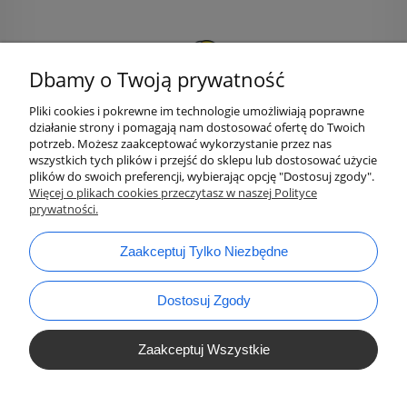
Dbamy o Twoją prywatność
Pliki cookies i pokrewne im technologie umożliwiają poprawne
działanie strony i pomagają nam dostosować ofertę do Twoich
potrzeb. Możesz zaakceptować wykorzystanie przez nas
wszystkich tych plików i przejść do sklepu lub dostosować użycie
plików do swoich preferencji, wybierając opcję "Dostosuj zgody".
bok@ArtykulyDlaPlastykow.pl
Więcej o plikach cookies przeczytasz w naszej Polityce
email:
prywatności.
733 012 789
tel.:
Zaakceptuj Tylko Niezbędne
Dostosuj Zgody
Zaakceptuj Wszystkie