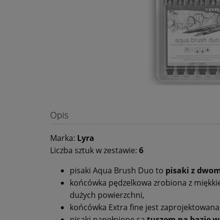
Opis
Marka:
Lyra
Liczba sztuk w zestawie:
6
pisaki Aqua Brush Duo to
pisaki
z dwo
końcówka pędzelkowa zrobiona z miękkie
dużych powierzchni,
końcówka Extra fine jest zaprojektowana 
pisaki napełnione są
tuszem na bazie w