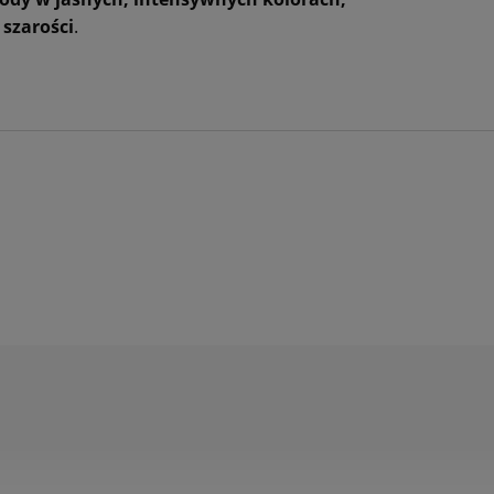
 szarości
.