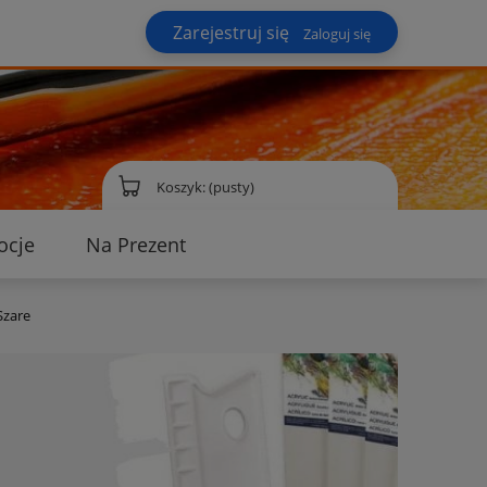
Zarejestruj się
Zaloguj się
Koszyk:
(pusty)
ocje
Na Prezent
ontakt
Szare