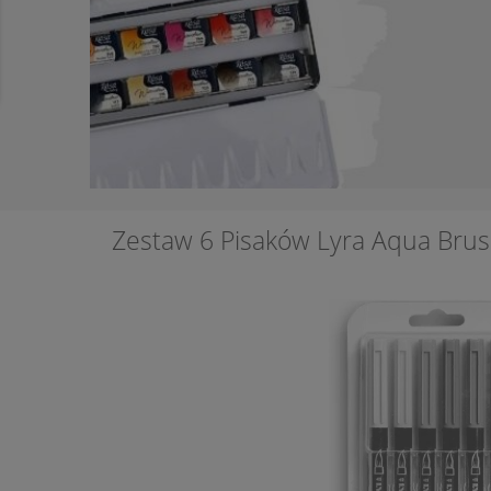
Zestaw 6 Pisaków Lyra Aqua Brus