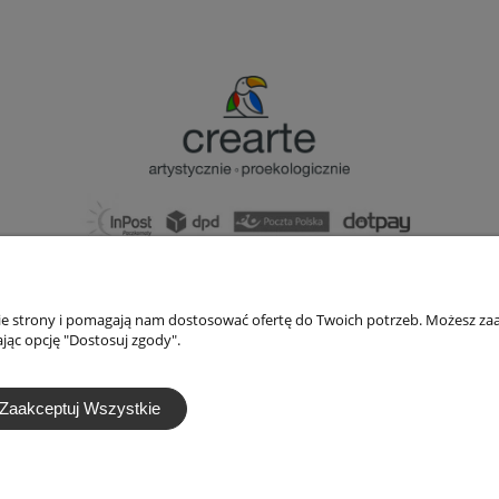
bok@ArtykulyDlaPlastykow.pl
email:
733 012 789
nie strony i pomagają nam dostosować ofertę do Twoich potrzeb. Możesz zaa
tel.:
jąc opcję "Dostosuj zgody".
Zaakceptuj Wszystkie