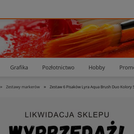
Grafika
Pozłotnictwo
Hobby
Prom
Ekologiczne przesyłki
Dostawa i płatność
K
»
»
Zestawy markerów
Zestaw 6 Pisaków Lyra Aqua Brush Duo Kolory 