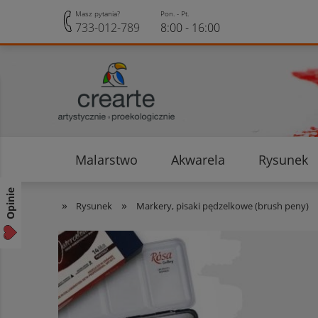
Masz pytania?
Pon. - Pt.
733-012-789
8:00 - 16:00
Malarstwo
Akwarela
Rysunek
Opinie klientów
Rabaty i Zniżki
Opinie
»
»
Rysunek
Markery, pisaki pędzelkowe (brush peny)