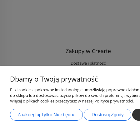
Zakupy w Crearte
Dostawa i płatność
Ekologiczne przesyłki
Dbamy o Twoją prywatność
Rabaty i Zniżki
Opinie klientów
Pliki cookies i pokrewne im technologie umożliwiają poprawne działa
do sklepu lub dostosować użycie plików do swoich preferencji, wybiera
Zaloguj się na Twoje konto
Więcej o plikach cookies przeczytasz w naszej Polityce prywatności.
Zaakceptuj Tylko Niezbędne
Dostosuj Zgody