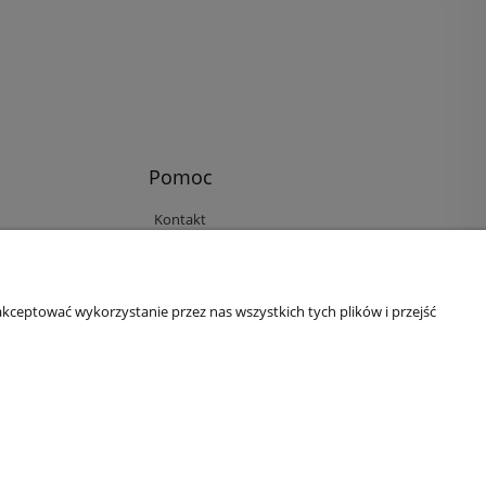
Pomoc
Kontakt
Reklamacje i zwroty
Regulamin
Ustawienia plików cookies
kceptować wykorzystanie przez nas wszystkich tych plików i przejść
Polityka prywatności