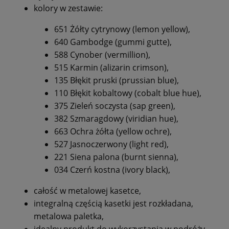
kolory w zestawie:
651 Żółty cytrynowy (lemon yellow),
640 Gambodge (gummi gutte),
588 Cynober (vermillion),
515 Karmin (alizarin crimson),
135 Błękit pruski (prussian blue),
110 Błękit kobaltowy (cobalt blue hue),
375 Zieleń soczysta (sap green),
382 Szmaragdowy (viridian hue),
663 Ochra żółta (yellow ochre),
527 Jasnoczerwony (light red),
221 Siena palona (burnt sienna),
034 Czerń kostna (ivory black),
całość w metalowej kasetce,
integralną częścią kasetki jest rozkładana,
metalowa paletka,