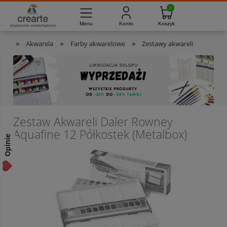
733-012-789
8:00 - 16:00
Masz pytania?
Pon. - Pt.
»
»
»
Akwarela
Farby akwarelowe
Zestawy akwareli
Zestaw Akwareli Daler Rowney
Aquafine 12 Półkostek (Metalbox)
Opinie