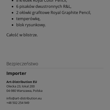
8 kredek Royal Color Pencil,
6 pisaków dwustronnych R&L,
2 ołówki grafitowe Royal Graphite Pencil,
temperówkę,
blok rysunkowy.
Całość w blistrze.
Bezpieczeństwo
Importer
Art-Distribution EU
Olecka 23, lokal 200
04-980 Warszawa, Polska
info@art-distribution.eu
+48 502 254 949