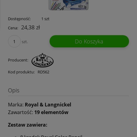
Dostępność:
1 szt
24,38 zł
Cena:
Do Koszyka
szt.
Producent:
Kod produktu:
RD562
Opis
Marka:
Royal & Langnickel
Zawartość:
19 elementów
Zestaw zawiera: