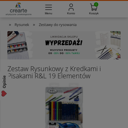
733-012-789
8:00 - 16:00
Masz pytania?
Pon. - Pt.
»
»
Rysunek
Zestawy do rysowania
Zestaw Rysunkowy z Kredkami i
Pisakami R&L 19 Elementów
Opinie