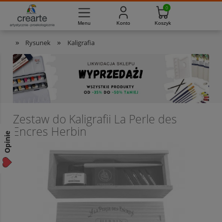
733-012-789
8:00 - 16:00
Masz pytania?
Pon. - Pt.
»
»
Rysunek
Kaligrafia
Zestaw do Kaligrafii La Perle des
Encres Herbin
Opinie