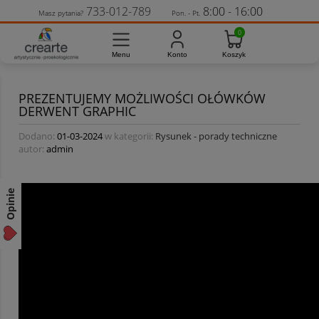
733-012-789
8:00 - 16:00
Masz pytania?
Pon. - Pt.
PREZENTUJEMY MOŻLIWOŚCI OŁÓWKÓW
DERWENT GRAPHIC
Dodano:
01-03-2024
w kategorii:
Rysunek - porady techniczne
autor:
admin
Opinie