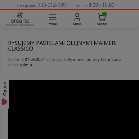
733-012-789
8:00 - 16:00
Masz pytania?
Pon. - Pt.
RYSUJEMY PASTELAMI OLEJNYMI MAIMERI
CLASSICO
Dodano:
01-03-2024
w kategorii:
Rysunek - porady techniczne
autor:
admin
Opinie