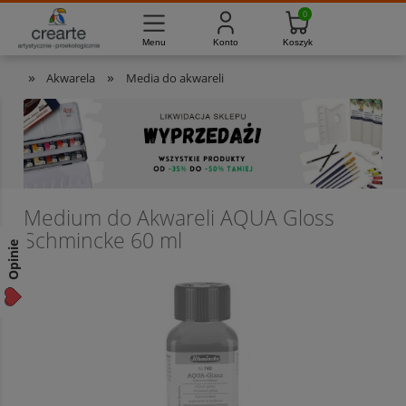
733-012-789
8:00 - 16:00
Masz pytania?
Pon. - Pt.
»
»
Akwarela
Media do akwareli
Medium do Akwareli AQUA Gloss
Schmincke 60 ml
Opinie