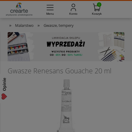
733-012-789
8:00 - 16:00
Masz pytania?
Pon. - Pt.
»
»
Malarstwo
Gwasze, tempery
Gwasze Renesans Gouache 20 ml
Opinie