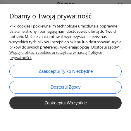
Pomoc
Dbamy o Twoją prywatność
Pliki cookies i pokrewne im technologie umożliwiają poprawne
działanie strony i pomagają nam dostosować ofertę do Twoich
potrzeb. Możesz zaakceptować wykorzystanie przez nas
wszystkich tych plików i przejść do sklepu lub dostosować użycie
plików do swoich preferencji, wybierając opcję "Dostosuj zgody".
Więcej o plikach cookies przeczytasz w naszej Polityce
prywatności.
bok@ArtykulyDlaPlastykow.pl
email:
Zaakceptuj Tylko Niezbędne
733 012 789
tel.:
Dostosuj Zgody
Zaakceptuj Wszystkie
Pokaż Pełną Wersję Strony