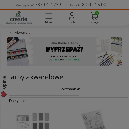
733-012-789
8:00 - 16:00
Masz pytania?
Pon. - Pt.
»
Akwarela
Farby akwarelowe
Opinie
Sortowanie: