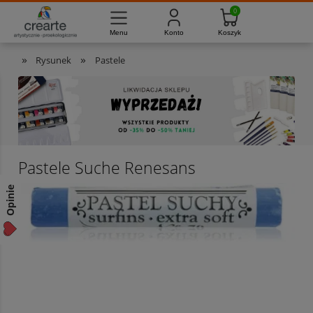
733-012-789
8:00 - 16:00
Masz pytania?
Pon. - Pt.
»
»
Rysunek
Pastele
Pastele Suche Renesans
Opinie