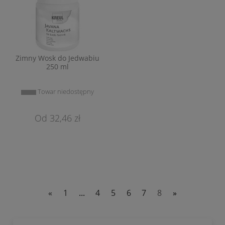
Zimny Wosk do Jedwabiu
250 ml
Towar niedostępny
32,46 zł
«
1
...
4
5
6
7
8
»