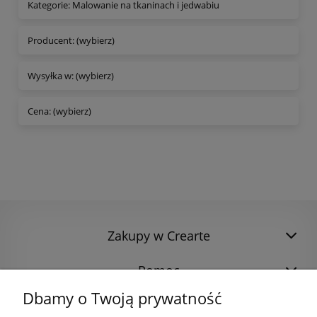
Kategorie: Malowanie na tkaninach i jedwabiu
Producent: (wybierz)
Wysyłka w: (wybierz)
Cena: (wybierz)
Zakupy w Crearte
Pomoc
Dbamy o Twoją prywatność