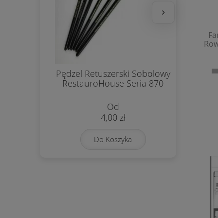
Fa
Row
Pędzel Retuszerski Sobolowy
Pas
RestauroHouse Seria 870
4,00 zł
Do Koszyka