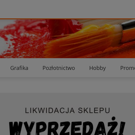
Grafika
Pozłotnictwo
Hobby
Prom
Ekologiczne przesyłki
Dostawa i płatność
K