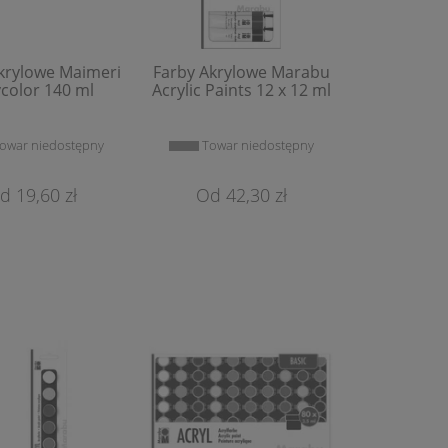
krylowe Maimeri
Farby Akrylowe Marabu
color 140 ml
Acrylic Paints 12 x 12 ml
owar niedostępny
Towar niedostępny
Pędzel Syntetyczny
Dwukońcó
RestauroHouse Seria 708
Pędzelko
(Płaskie)
Art&Gra
19,60 zł
42,30 zł
4,46 zł
5,
Do Koszyka
Do 