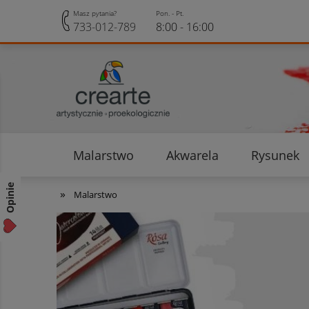
Masz pytania?
Pon. - Pt.
733-012-789
8:00 - 16:00
Malarstwo
Akwarela
Rysunek
Opinie klientów
Rabaty i Zniżki
Opinie
»
Malarstwo