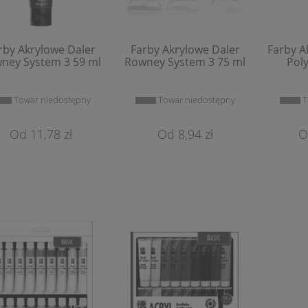
rby Akrylowe Daler
Farby Akrylowe Daler
Farby A
ney System 3 59 ml
Rowney System 3 75 ml
Poly
Towar niedostępny
Towar niedostępny
T
tele Suche Renesans
Pastele Olejne Renesans
11,78 zł
8,94 zł
1,20 zł
0,79 zł
Do Koszyka
Do Koszyka