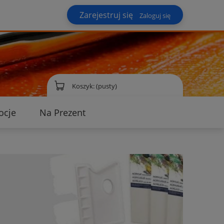
Zarejestruj się
Zaloguj się
Koszyk:
(pusty)
ocje
Na Prezent
ontakt