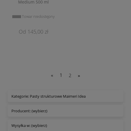
Medium 500 ml
Towar niedostępny
145,00 zł
«
1
2
»
Kategorie: Pasty strukturowe Maimeri Idea
Producent: (wybierz)
Wysyłka w: (wybierz)