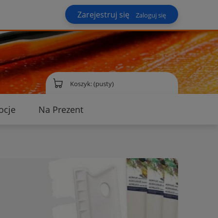
Zarejestruj się
Zaloguj się
Koszyk:
(pusty)
ocje
Na Prezent
ontakt