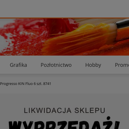
Grafika
Pozłotnictwo
Hobby
Prom
Ekologiczne przesyłki
Dostawa i płatność
K
Progresso KIN Fluo 6 szt. 8741