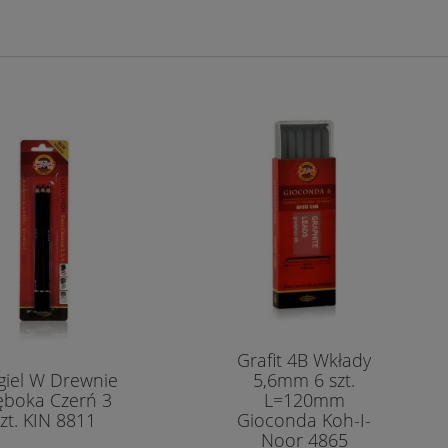
Grafit 4B Wkłady
iel W Drewnie
5,6mm 6 szt.
ęboka Czerń 3
L=120mm
zt. KIN 8811
Gioconda Koh-I-
Noor 4865