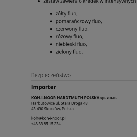
zestaw zawiera 6 kredek w intensywnych 
żółty fluo,
pomarańczowy fluo,
czerwony fluo,
różowy fluo,
niebieski fluo,
zielony fluo.
Bezpieczeństwo
Importer
KOH-I-NOOR HARDTMUTH POLSKA sp. z o.o.
Harbutowice ul. Stara Droga 48
43-430 Skoczów, Polska
koh@koh-i-noor.pl
+48 33 85 15 234