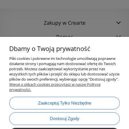
Zakupy w Crearte
Pomoc
Dbamy o Twoją prywatność
Pliki cookies i pokrewne im technologie umożliwiają poprawne
działanie strony i pomagają nam dostosować ofertę do Twoich
potrzeb. Możesz zaakceptować wykorzystanie przez nas
wszystkich tych plików i przejść do sklepu lub dostosować użycie
plików do swoich preferencji, wybierając opcję "Dostosuj zgody".
Więcej o plikach cookies przeczytasz w naszej Polityce
prywatności.
bok@ArtykulyDlaPlastykow.pl
email:
Zaakceptuj Tylko Niezbędne
733 012 789
tel.:
Dostosuj Zgody