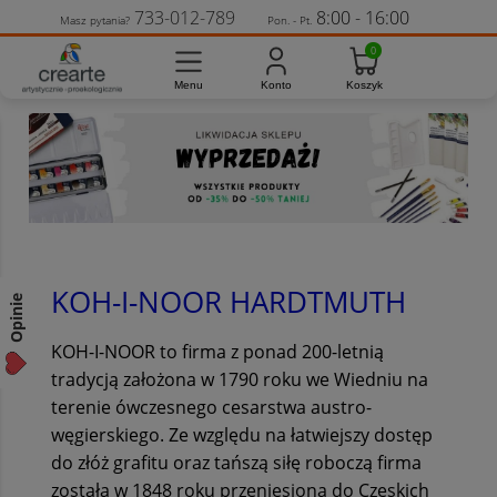
733-012-789
8:00 - 16:00
Masz pytania?
Pon. - Pt.
KOH-I-NOOR HARDTMUTH
Opinie
KOH-I-NOOR to firma z ponad 200-letnią
tradycją założona w 1790 roku we Wiedniu na
terenie ówczesnego cesarstwa austro-
węgierskiego. Ze względu na łatwiejszy dostęp
do złóż grafitu oraz tańszą siłę roboczą firma
została w 1848 roku przeniesiona do Czeskich