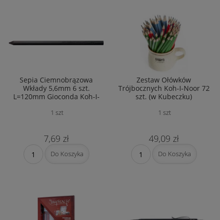
Sepia Ciemnobrązowa
Zestaw Ołówków
Wkłady 5,6mm 6 szt.
Trójbocznych Koh-I-Noor 72
L=120mm Gioconda Koh-I-
szt. (w Kubeczku)
Noor 4378
1 szt
1 szt
7,69 zł
49,09 zł
Do Koszyka
Do Koszyka