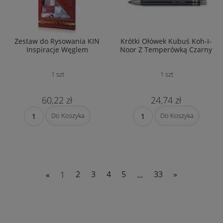
Zestaw do Rysowania KIN
Krótki Ołówek Kubuś Koh-I-
Inspiracje Węglem
Noor Z Temperówką Czarny
1 szt
1 szt
60,22 zł
24,74 zł
Do Koszyka
Do Koszyka
«
1
2
3
4
5
...
33
»