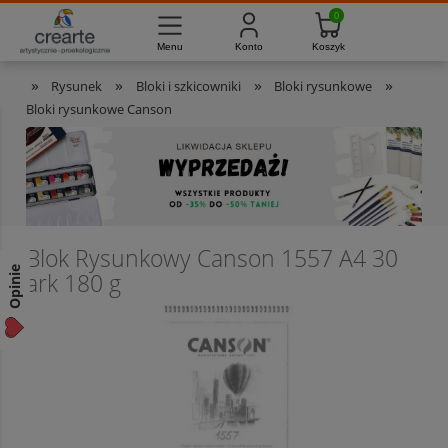
733-012-789
8:00 - 16:00
Masz pytania?
Pon. - Pt.
»
»
»
»
Rysunek
Bloki i szkicowniki
Bloki rysunkowe
Bloki rysunkowe Canson
Blok Rysunkowy Canson 1557 A4 30
Opinie
ark 180 g