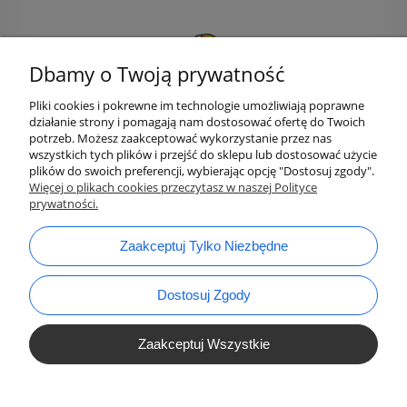
Dbamy o Twoją prywatność
Pliki cookies i pokrewne im technologie umożliwiają poprawne
działanie strony i pomagają nam dostosować ofertę do Twoich
potrzeb. Możesz zaakceptować wykorzystanie przez nas
wszystkich tych plików i przejść do sklepu lub dostosować użycie
plików do swoich preferencji, wybierając opcję "Dostosuj zgody".
bok@ArtykulyDlaPlastykow.pl
email:
Więcej o plikach cookies przeczytasz w naszej Polityce
prywatności.
733 012 789
tel.:
Zaakceptuj Tylko Niezbędne
Dostosuj Zgody
Zaakceptuj Wszystkie