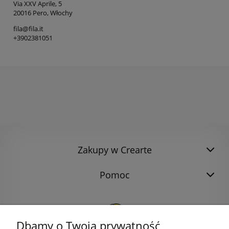
Via XXV Aprile, 5
20016 Pero, Włochy
fila@fila.it
+3902381051
Zakupy w Crearte
Pomoc
Dbamy o Twoją prywatność