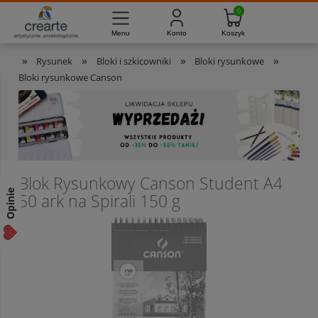
733-012-789
8:00 - 16:00
Masz pytania?
Pon. - Pt.
»
»
»
»
Rysunek
Bloki i szkicowniki
Bloki rysunkowe
Bloki rysunkowe Canson
Blok Rysunkowy Canson Student A4
Opinie
50 ark na Spirali 150 g