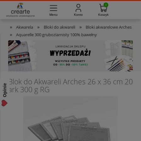
733-012-789
8:00 - 16:00
Masz pytania?
Pon. - Pt.
»
»
»
Akwarela
Bloki do akwareli
Bloki akwarelowe Arches
»
Aquarelle 300 gruboziarnisty 100% bawełny
Blok do Akwareli Arches 26 x 36 cm 20
Opinie
ark 300 g RG