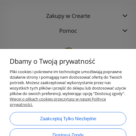
Zakupy w Crearte
Pomoc
Dbamy o Twoją prywatność
Pliki cookies i pokrewne im technologie umożliwiają poprawne
działanie strony i pomagają nam dostosować ofertę do Twoich
potrzeb. Możesz zaakceptować wykorzystanie przez nas
wszystkich tych plików i przejść do sklepu lub dostosować użycie
plików do swoich preferencji, wybierając opcję "Dostosuj zgody".
bok@ArtykulyDlaPlastykow.pl
email:
Więcej o plikach cookies przeczytasz w naszej Polityce
prywatności.
733 012 789
tel.:
Zaakceptuj Tylko Niezbędne
Dostosuj Zgody