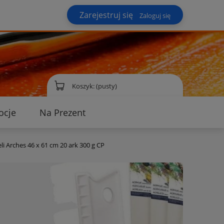
Zarejestruj się
Zaloguj się
Koszyk:
(pusty)
ocje
Na Prezent
ontakt
li Arches 46 x 61 cm 20 ark 300 g CP