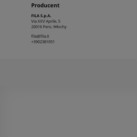
Producent
FILA S.p.A.
Via XXV Aprile, 5
20016 Pero, Włochy
fila@fila.it
+3902381051