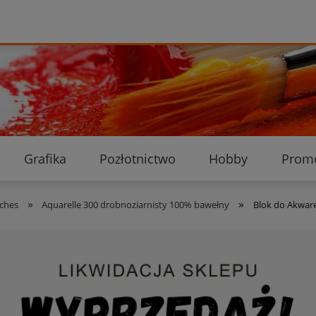
Grafika
Pozłotnictwo
Hobby
Prom
Ekologiczne przesyłki
Dostawa i płatność
K
»
»
rches
Aquarelle 300 drobnoziarnisty 100% bawełny
Blok do Akware