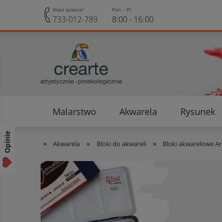
Masz pytania?
Pon. - Pt.
733-012-789
8:00 - 16:00
Malarstwo
Akwarela
Rysunek
Opinie klientów
Rabaty i Zniżki
Opinie
»
»
»
Akwarela
Bloki do akwareli
Bloki akwarelowe A