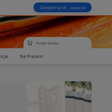
Zarejestruj się
Zaloguj się
Koszyk:
(pusty)
ocje
Na Prezent
ontakt