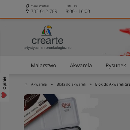
Masz pytania?
Pon. - Pt.
733-012-789
8:00 - 16:00
Malarstwo
Akwarela
Rysunek
Opinie klientów
Rabaty i Zniżki
Opinie
»
»
»
Akwarela
Bloki do akwareli
Blok do Akwareli Gr