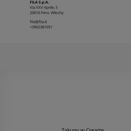
FILA S.p.A.
Via XXV Aprile, 5
20016 Pero, Włochy
fila@fila.it
+3902381051
Zakupy w Crearte