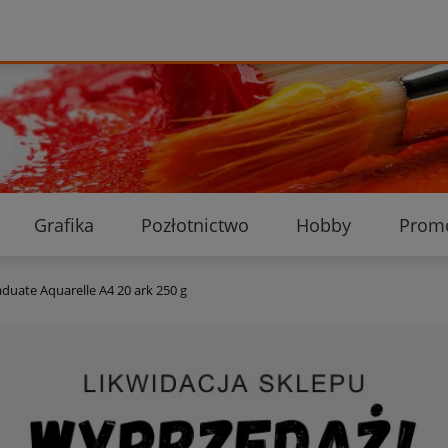
Grafika
Pozłotnictwo
Hobby
Prom
Ekologiczne przesyłki
Dostawa i płatność
K
aduate Aquarelle A4 20 ark 250 g