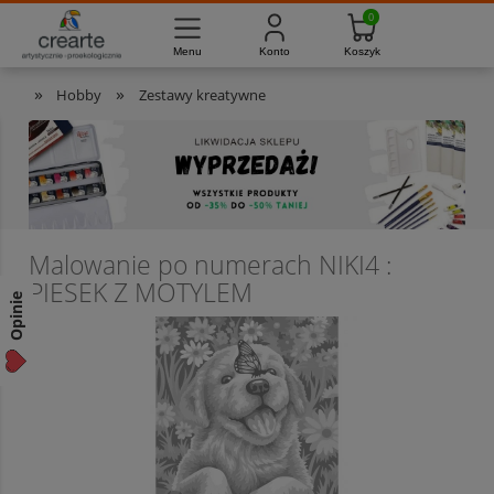
733-012-789
8:00 - 16:00
Masz pytania?
Pon. - Pt.
»
»
Hobby
Zestawy kreatywne
Malowanie po numerach NIKI4 :
PIESEK Z MOTYLEM
Opinie