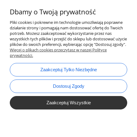
Dbamy o Twoją prywatność
Pliki cookies i pokrewne im technologie umożliwiają poprawne
działanie strony i pomagają nam dostosować ofertę do Twoich
potrzeb. Możesz zaakceptować wykorzystanie przez nas
wszystkich tych plików i przejść do sklepu lub dostosować użycie
plików do swoich preferencji, wybierając opcję "Dostosuj zgody".
bok@ArtykulyDlaPlastykow.pl
email:
Więcej o plikach cookies przeczytasz w naszej Polityce
prywatności.
733 012 789
tel.:
Zaakceptuj Tylko Niezbędne
Dostosuj Zgody
Zaakceptuj Wszystkie
Pokaż Pełną Wersję Strony
Sklep internetowy Shoper.pl