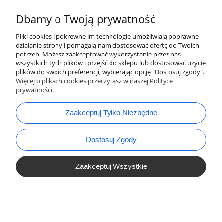
Dbamy o Twoją prywatność
Pliki cookies i pokrewne im technologie umożliwiają poprawne
działanie strony i pomagają nam dostosować ofertę do Twoich
potrzeb. Możesz zaakceptować wykorzystanie przez nas
wszystkich tych plików i przejść do sklepu lub dostosować użycie
plików do swoich preferencji, wybierając opcję "Dostosuj zgody".
bok@ArtykulyDlaPlastykow.pl
email:
Więcej o plikach cookies przeczytasz w naszej Polityce
prywatności.
733 012 789
tel.:
Zaakceptuj Tylko Niezbędne
Dostosuj Zgody
Zaakceptuj Wszystkie
Pokaż Pełną Wersję Strony
Sklep internetowy Shoper.pl