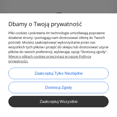
Dbamy o Twoją prywatność
Pliki cookies i pokrewne im technologie umożliwiają poprawne
działanie strony i pomagają nam dostosować ofertę do Twoich
potrzeb. Możesz zaakceptować wykorzystanie przez nas
wszystkich tych plików i przejść do sklepu lub dostosować użycie
plików do swoich preferencji, wybierając opcję "Dostosuj zgody".
bok@ArtykulyDlaPlastykow.pl
Więcej o plikach cookies przeczytasz w naszej Polityce
email:
prywatności.
733 012 789
tel.:
Zaakceptuj Tylko Niezbędne
Dostosuj Zgody
Zaakceptuj Wszystkie