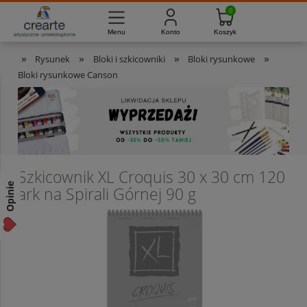
733-012-789
8:00 - 16:00
Masz pytania?
Pon. - Pt.
»
»
»
»
Rysunek
Bloki i szkicowniki
Bloki rysunkowe
Bloki rysunkowe Canson
Szkicownik XL Croquis 30 x 30 cm 120
Opinie
ark na Spirali Górnej 90 g