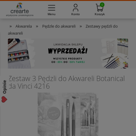
733-012-789
8:00 - 16:00
Masz pytania?
Pon. - Pt.
»
»
»
Akwarela
Pędzle do akwareli
Zestawy pędzli do
akwareli
Zestaw 3 Pędzli do Akwareli Botanical
Opinie
da Vinci 4216