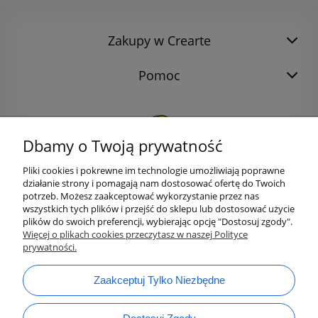
Zakupy w Crearte
Pomoc
Dbamy o Twoją prywatność
Pliki cookies i pokrewne im technologie umożliwiają poprawne
działanie strony i pomagają nam dostosować ofertę do Twoich
potrzeb. Możesz zaakceptować wykorzystanie przez nas
wszystkich tych plików i przejść do sklepu lub dostosować użycie
plików do swoich preferencji, wybierając opcję "Dostosuj zgody".
bok@ArtykulyDlaPlastykow.pl
email:
Więcej o plikach cookies przeczytasz w naszej Polityce
prywatności.
733 012 789
tel.:
Zaakceptuj Tylko Niezbędne