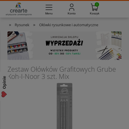
733-012-789
8:00 - 16:00
Masz pytania?
Pon. - Pt.
»
»
Rysunek
Ołówki rysunkowe i automatyczne
Zestaw Ołówków Grafitowych Grube
Koh-I-Noor 3 szt. Mix
Opinie