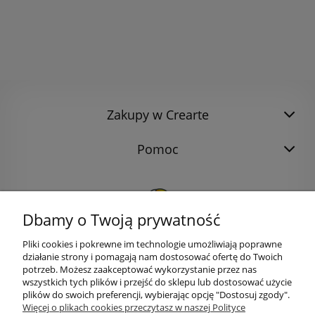
Zakupy w Crearte
Pomoc
Dbamy o Twoją prywatność
Pliki cookies i pokrewne im technologie umożliwiają poprawne
działanie strony i pomagają nam dostosować ofertę do Twoich
potrzeb. Możesz zaakceptować wykorzystanie przez nas
wszystkich tych plików i przejść do sklepu lub dostosować użycie
plików do swoich preferencji, wybierając opcję "Dostosuj zgody".
bok@ArtykulyDlaPlastykow.pl
email:
Więcej o plikach cookies przeczytasz w naszej Polityce