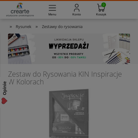
733-012-789
8:00 - 16:00
Masz pytania?
Pon. - Pt.
»
»
Rysunek
Zestawy do rysowania
Zestaw do Rysowania KIN Inspiracje
W Kolorach
Opinie