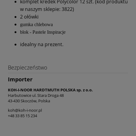
komplet kredek Polycolor 12 szt. (kod produktu
w naszym sklepie: 3822)
2 ołówki
gumka chlebowa
blok - Pastele Inspiracje
idealny na prezent.
Bezpieczeństwo
Importer
KOH-I-NOOR HARDTMUTH POLSKA sp. z o.o.
Harbutowice ul. Stara Droga 48
43-430 Skoczów, Polska
koh@koh-i-noor.pl
+48 33 85 15 234