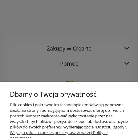
Zakupy w Crearte
Pomoc
Dbamy o Twoją prywatność
Pliki cookies i pokrewne im technologie umożliwiają poprawne
działanie strony i pomagają nam dostosować ofertę do Twoich
potrzeb. Możesz zaakceptować wykorzystanie przez nas
wszystkich tych plików i przejść do sklepu lub dostosować użycie
plików do swoich preferencji, wybierając opcję "Dostosuj zgody".
bok@ArtykulyDlaPlastykow.pl
Więcej o plikach cookies przeczytasz w naszej Polityce
email: