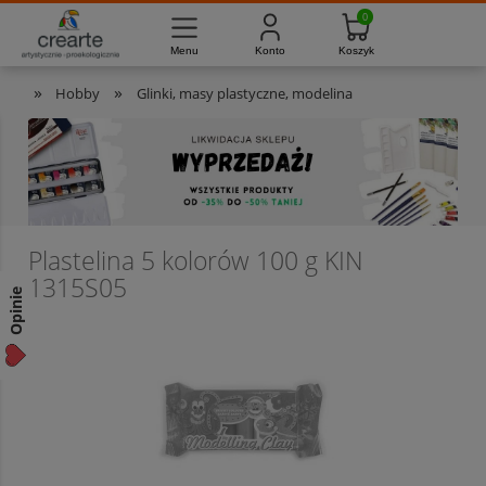
733-012-789
8:00 - 16:00
Masz pytania?
Pon. - Pt.
»
»
Hobby
Glinki, masy plastyczne, modelina
Plastelina 5 kolorów 100 g KIN
1315S05
Opinie