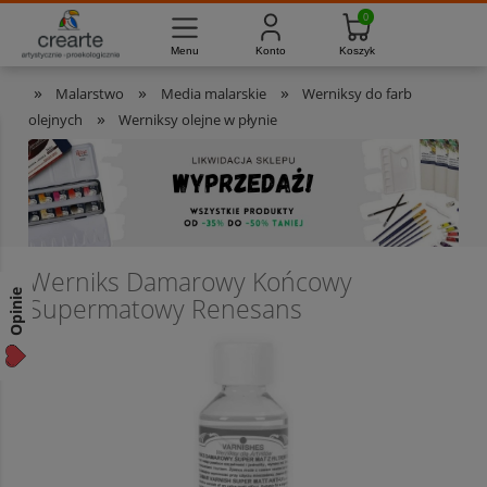
733-012-789
8:00 - 16:00
Masz pytania?
Pon. - Pt.
»
»
»
Malarstwo
Media malarskie
Werniksy do farb
»
olejnych
Werniksy olejne w płynie
Werniks Damarowy Końcowy
Opinie
Supermatowy Renesans