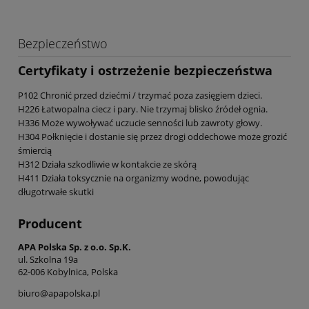
Bezpieczeństwo
Certyfikaty i ostrzeżenie bezpieczeństwa
P102 Chronić przed dziećmi / trzymać poza zasięgiem dzieci.
H226 Łatwopalna ciecz i pary. Nie trzymaj blisko źródeł ognia.
H336 Może wywoływać uczucie senności lub zawroty głowy.
H304 Połknięcie i dostanie się przez drogi oddechowe może grozić
śmiercią
H312 Działa szkodliwie w kontakcie ze skórą
H411 Działa toksycznie na organizmy wodne, powodując
długotrwałe skutki
Producent
APA Polska Sp. z o.o. Sp.K.
ul. Szkolna 19a
62-006 Kobylnica, Polska
biuro@apapolska.pl