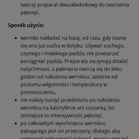
tworzy preparat dwuskładnikowy do tworzenia
pęknięć.
Sposób użycia:
werniks nakładać na bazę, od razu, gdy stanie
się ona już sucha w dotyku. Używać suchego,
czystego i miękkiego pędzla, nie powtarzać
pociągnięć pędzla. Preparaty zaczynają działać
natychmiast, a pęknięcia tworzą się do kliku
godzin od nałożenia werniksu, zależnie od
poziomu wilgotności i temperatury w
pomieszczeniu,
nie należy suszyć przedmiotu po nałożeniu
werniksu na kaloryferze ani suszarką, bo
zmniejsza to intensywność pęknięć,
po całkowitym wyschnięciu werniksu
pękającego jest on przejrzysty, dlatego aby
wzmocnić widoczność pęknięć, można wetrzeć