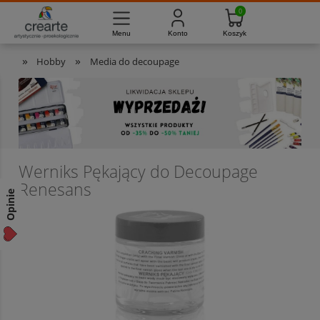
733-012-789
8:00 - 16:00
Masz pytania?
Pon. - Pt.
»
»
Hobby
Media do decoupage
Werniks Pękający do Decoupage
Renesans
Opinie