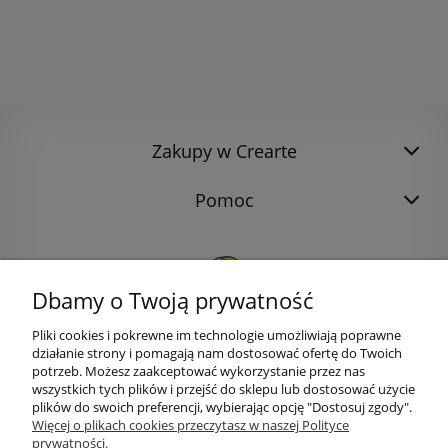
Zakupy w Crearte
Pomoc
Dbamy o Twoją prywatność
Pliki cookies i pokrewne im technologie umożliwiają poprawne
działanie strony i pomagają nam dostosować ofertę do Twoich
potrzeb. Możesz zaakceptować wykorzystanie przez nas
wszystkich tych plików i przejść do sklepu lub dostosować użycie
plików do swoich preferencji, wybierając opcję "Dostosuj zgody".
bok@ArtykulyDlaPlastykow.pl
email:
Więcej o plikach cookies przeczytasz w naszej Polityce
prywatności.