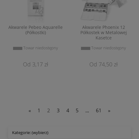
Akwarele Pebeo Aquarelle
Akwarele Phoenix 12
(Półkostki)
Półkostek w Metalowej
Kasetce
Towar niedostępny
Towar niedostępny
3,17 zł
74,50 zł
«
1
2
3
4
5
...
61
»
Kategorie: (wybierz)