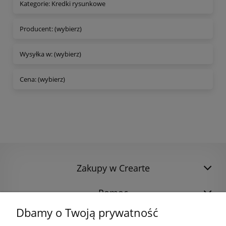
Kategorie: Kredki rysunkowe
Producent: (wybierz)
Wysyłka w: (wybierz)
Cena: (wybierz)
Zakupy w Crearte
Pomoc
Dbamy o Twoją prywatność