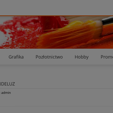
Grafika
Pozłotnictwo
Hobby
Prom
Ekologiczne przesyłki
Dostawa i płatność
K
NDELUZ
:
admin