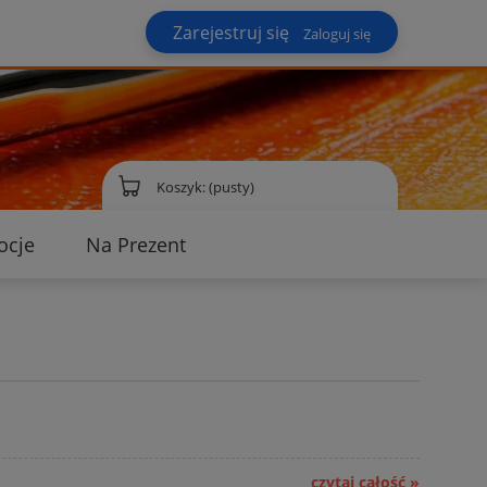
Zarejestruj się
Zaloguj się
Koszyk:
(pusty)
ocje
Na Prezent
ontakt
czytaj całość »