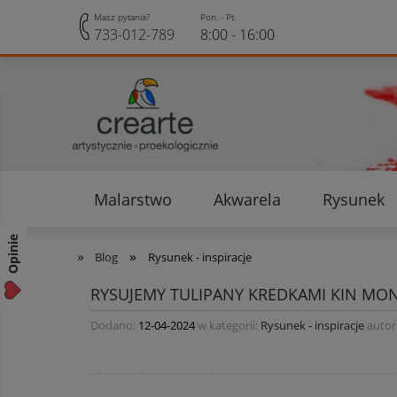
Masz pytania?
Pon. - Pt.
733-012-789
8:00 - 16:00
Malarstwo
Akwarela
Rysunek
Opinie klientów
Rabaty i Zniżki
Opinie
»
»
Blog
Rysunek - inspiracje
RYSUJEMY TULIPANY KREDKAMI KIN MO
Dodano:
12-04-2024
w kategorii:
Rysunek - inspiracje
autor