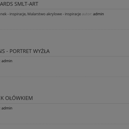
CARDS SMLT-ART
nek - inspiracje
,
Malarstwo akrylowe - inspiracje
autor:
admin
S - PORTRET WYŻŁA
:
admin
NEK OŁÓWKIEM
:
admin