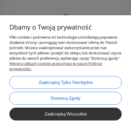
Dbamy o Twoją prywatność
Pliki cookies i pokrewne im technologie umożliwiają poprawne
działanie strony i pomagają nam dostosować ofertę do Twoich
potrzeb. Możesz zaakceptować wykorzystanie przez nas
wszystkich tych plików i przejść do sklepu lub dostosować użycie
plików do swoich preferencji, wybierając opcję "Dostosuj zgody".
bok@ArtykulyDlaPlastykow.pl
Więcej o plikach cookies przeczytasz w naszej Polityce
email:
prywatności.
733 012 789
tel.:
Zaakceptuj Tylko Niezbędne
Dostosuj Zgody
Zaakceptuj Wszystkie