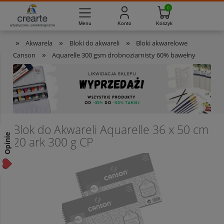
733-012-789
8:00 - 16:00
Masz pytania?
Pon. - Pt.
»
»
»
Akwarela
Bloki do akwareli
Bloki akwarelowe
»
Canson
Aquarelle 300 gsm drobnoziarnisty 60% bawełny
Blok do Akwareli Aquarelle 36 x 50 cm
Opinie
20 ark 300 g CP