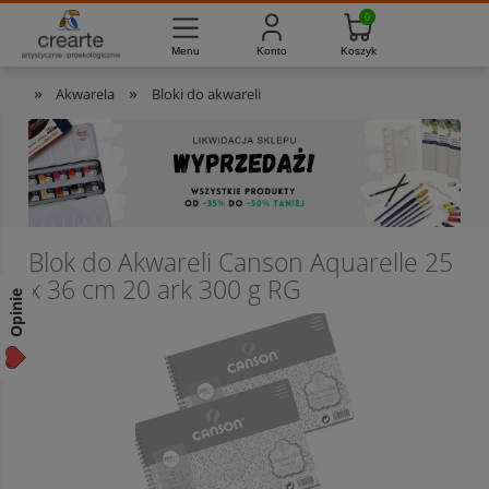
733-012-789
8:00 - 16:00
Masz pytania?
Pon. - Pt.
»
»
Akwarela
Bloki do akwareli
Blok do Akwareli Canson Aquarelle 25
x 36 cm 20 ark 300 g RG
Opinie