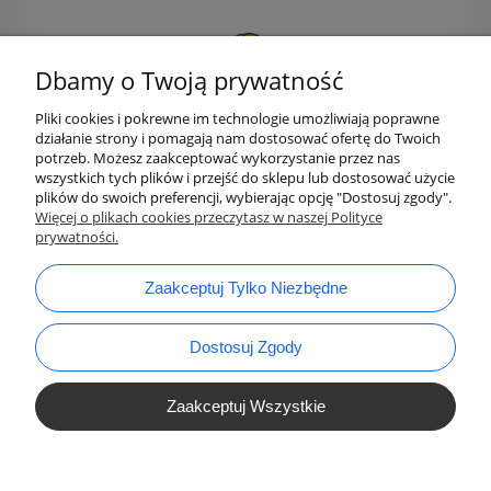
Dbamy o Twoją prywatność
Pliki cookies i pokrewne im technologie umożliwiają poprawne
działanie strony i pomagają nam dostosować ofertę do Twoich
potrzeb. Możesz zaakceptować wykorzystanie przez nas
wszystkich tych plików i przejść do sklepu lub dostosować użycie
plików do swoich preferencji, wybierając opcję "Dostosuj zgody".
bok@ArtykulyDlaPlastykow.pl
Więcej o plikach cookies przeczytasz w naszej Polityce
email:
prywatności.
733 012 789
tel.:
Zaakceptuj Tylko Niezbędne
Dostosuj Zgody
Zaakceptuj Wszystkie
Pokaż Pełną Wersję Strony